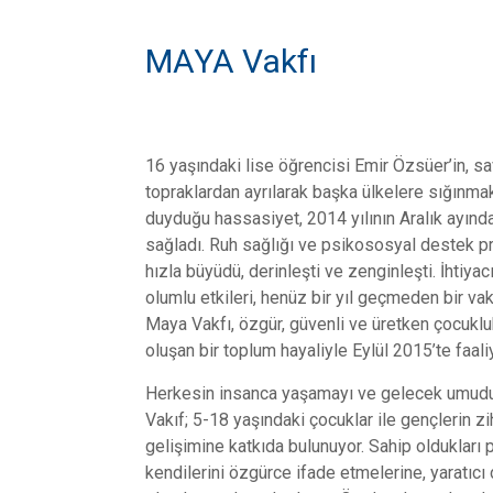
MAYA Vakfı
16 yaşındaki lise öğrencisi Emir Özsüer’in, s
topraklardan ayrılarak başka ülkelere sığınma
duyduğu hassasiyet, 2014 yılının Aralık ayında
sağladı. Ruh sağlığı ve psikososyal destek p
hızla büyüdü, derinleşti ve zenginleşti. İhtiyac
olumlu etkileri, henüz bir yıl geçmeden bir va
Maya Vakfı, özgür, güvenli ve üretken çocuklu
oluşan bir toplum hayaliyle Eylül 2015’te faali
Herkesin insanca yaşamayı ve gelecek umudu 
Vakıf; 5-18 yaşındaki çocuklar ile gençlerin z
gelişimine katkıda bulunuyor. Sahip oldukları 
kendilerini özgürce ifade etmelerine, yaratıcı