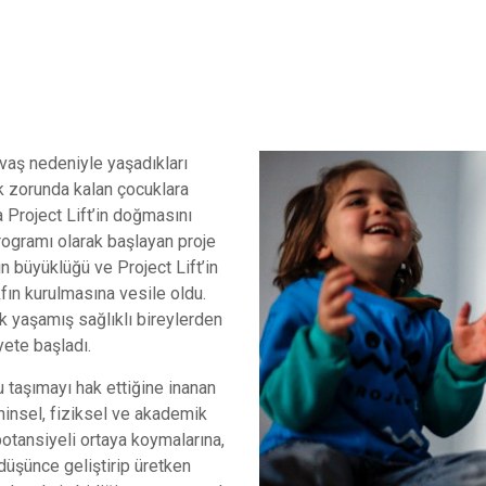
avaş nedeniyle yaşadıkları
k zorunda kalan çocuklara
 Project Lift’in doğmasını
rogramı olarak başlayan proje
ın büyüklüğü ve Project Lift’in
kfın kurulmasına vesile oldu.
k yaşamış sağlıklı bireylerden
yete başladı.
taşımayı hak ettiğine inanan
ihinsel, fiziksel ve akademik
potansiyeli ortaya koymalarına,
 düşünce geliştirip üretken