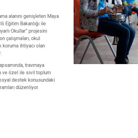
psama alanını genişleten Maya
li Eğitim Bakanlığı ile
rlı Okullar” projesini
n çalışmaları, okul
k koruma ihtiyacı olan
.
 kapsamında, travmaya
 ve özel ile sivil toplum
ososyal destek konusundaki
ramları düzenliyor.