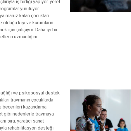
arıyla iş birliği yapıyor, yerel
programlar yürütüyor.
aya maruz kalan çocukları
de olduğu kişi ve kurumların
mek için çalışıyor. Daha iyi bir
ellerin uzmanlığını
 sağlığı ve psikososyal destek
kları travmanın çocuklarda
me becerileri kazandırma
det gibi nedenlerle travmaya
nı sıra, yaratıcı sanat
ğıyla rehabilitasyon desteği