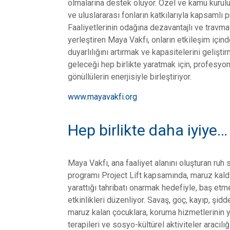
olmalarına destek oluyor. Özel ve kamu kuruluşl
ve uluslararası fonların katkılarıyla kapsamlı 
Faaliyetlerinin odağına dezavantajlı ve travm
yerleştiren Maya Vakfı, onların etkileşim için
duyarlılığını artırmak ve kapasitelerini geliştir
geleceği hep birlikte yaratmak için, profesyon
gönüllülerin enerjisiyle birleştiriyor.
www.mayavakfi.org
Hep birlikte daha iyiye…
Maya Vakfı, ana faaliyet alanını oluşturan ruh
programı Project Lift kapsamında, maruz kaldı
yarattığı tahribatı onarmak hedefiyle, baş et
etkinlikleri düzenliyor. Savaş, göç, kayıp, şid
maruz kalan çocuklara, koruma hizmetlerinin ya
terapileri ve sosyo-kültürel aktiviteler aracılı